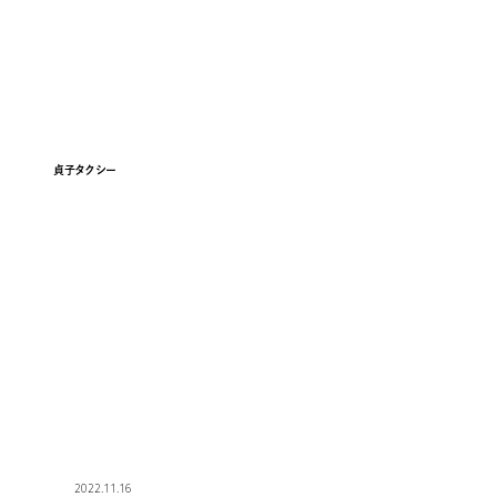
貞子タクシー
COMPANY
PRIVACY POLICY
2022.11.16