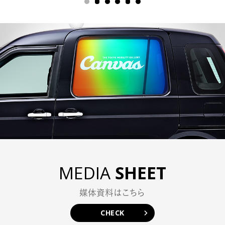
COMPANY
PRIVACY POLICY
MEDIA
SHEET
媒体資料はこちら
CHECK