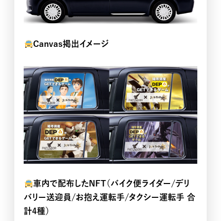
NEWS
Canvas掲出イメージ
車内で配布したNFT（バイク便ライダー/デリ
バリー送迎員/お抱え運転手/タクシー運転手 合
計4種）