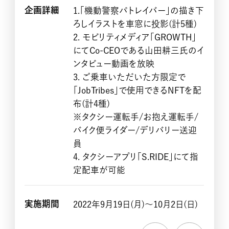
企画詳細
1.「機動警察パトレイバー」の描き下
ろしイラストを車窓に投影(計5種)
2. モビリティメディア「GROWTH」
にてCo-CEOである山田耕三氏のイ
ンタビュー動画を放映
3. ご乗車いただいた方限定で
「JobTribes」で使用できるNFTを配
布(計4種)
CASE STUDY
※タクシー運転手/お抱え運転手/
バイク便ライダー/デリバリー送迎
員
4. タクシーアプリ「S.RIDE」にて指
定配車が可能
実施期間
2022年9月19日(月)〜10月2日(日)