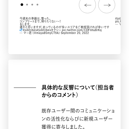
今週末の準備は、整った。
#jobtribe
コンプリートまで、帰りたくない〜！
pic.twitt
をします。
— マカリィ
運かと思いますが、走っているのが多いエリアをご教授頂ければ幸いです
#jobtribes
#jobtribesタクシー
pic.twitter.com/CDFnhu8rKq
— マー君 (@maya85myCT9A)
September 20, 2022
AD CALENDAR
具体的な反響について（担当者
からのコメント）
既存ユーザー間のコミュニケーショ
ンの活性化ならびに新規ユーザー
獲得に寄与しました。